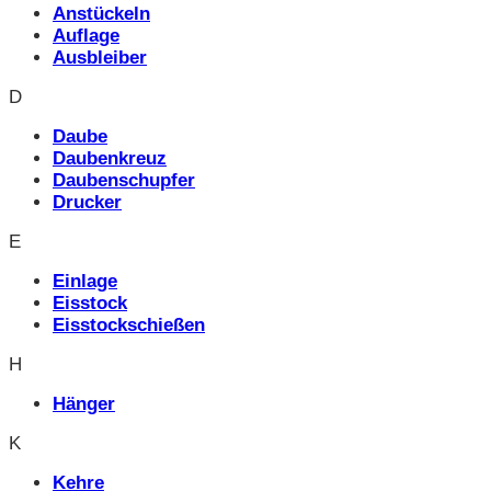
Anstückeln
Auflage
Ausbleiber
D
Daube
Daubenkreuz
Daubenschupfer
Drucker
E
Einlage
Eisstock
Eisstockschießen
H
Hänger
K
Kehre