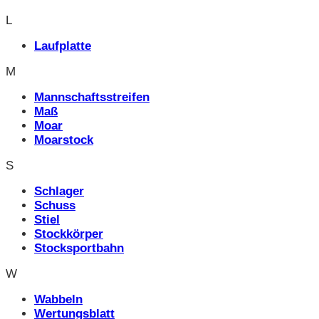
L
Laufplatte
M
Mannschaftsstreifen
Maß
Moar
Moarstock
S
Schlager
Schuss
Stiel
Stockkörper
Stocksportbahn
W
Wabbeln
Wertungsblatt