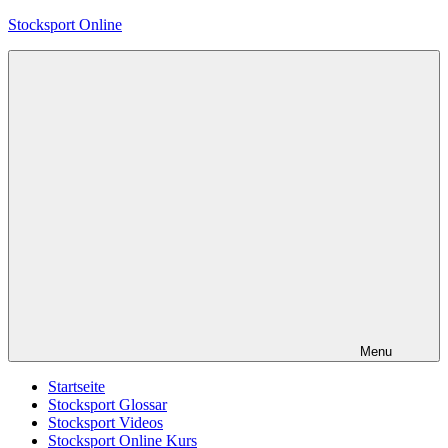
Skip
Stocksport Online
to
content
Informationen
und
Tipps
zum
Thema
Stocksport
Menu
Startseite
Stocksport Glossar
Stocksport Videos
Stocksport Online Kurs