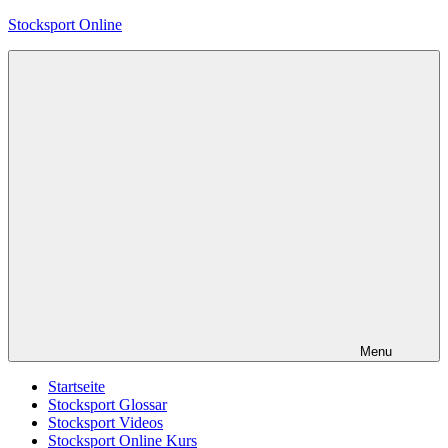
Skip
Stocksport Online
to
content
Informationen
und
Tipps
zum
Thema
Stocksport
Menu
Startseite
Stocksport Glossar
Stocksport Videos
Stocksport Online Kurs