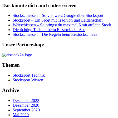
Das könnte dich auch interessieren
Stockschiessen – So viel weiß Google über Stocksport
Stocksport – Ein Sport mit Tradition und Leidenschaft
Weitschiessen – So bringst du maximal Kraft auf den Stock
Die richtige Technik beim Eisstockschießen
Stockschiessen – Die Regeln beim Eisstockschießen
Unser Partnershop:
Themen
Stocksport Technik
Stocksport Wissen
Archive
Dezember 2022
Dezember 2020
September 2020
Mai 2020