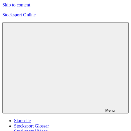
Skip to content
Stocksport Online
Informationen
und
Tipps
zum
Thema
Stocksport
Menu
Startseite
Stocksport Glossar