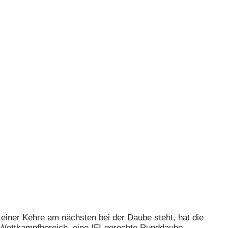
einer Kehre am nächsten bei der Daube steht, hat die
m Wettkampfbereich, eine IFI-gerechte Runddaube.