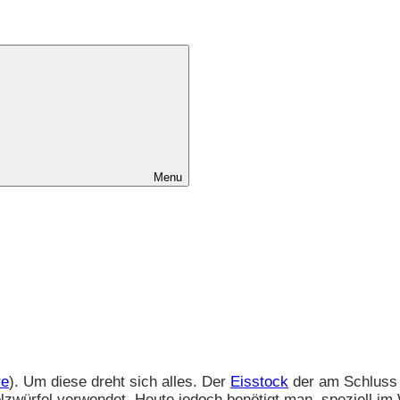
Menu
re
). Um diese dreht sich alles. Der
Eisstock
der am Schluss 
lzwürfel verwendet. Heute jedoch benötigt man, speziell i