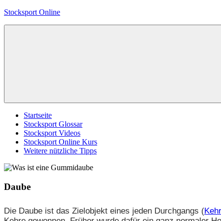
Skip
Stocksport Online
to
content
Informationen
und
Tipps
zum
Thema
Stocksport
Startseite
Stocksport Glossar
Stocksport Videos
Stocksport Online Kurs
Weitere nützliche Tipps
Daube
Die Daube ist das Zielobjekt eines jeden Durchgangs (
Keh
Kehre gewonnen. Früher wurde dafür ein ganz normaler Ho