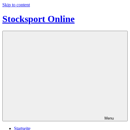
Skip to content
Stocksport Online
Informationen
und
Tipps
zum
Thema
Stocksport
Menu
Startseite