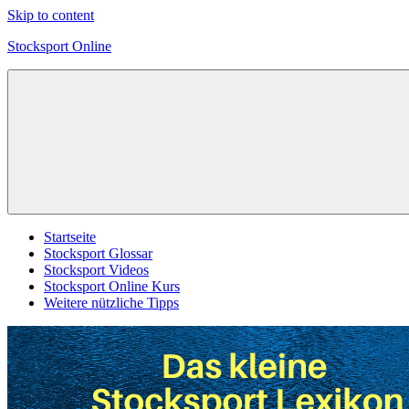
Skip to content
Stocksport Online
Informationen
und
Tipps
zum
Thema
Stocksport
Startseite
Stocksport Glossar
Stocksport Videos
Stocksport Online Kurs
Weitere nützliche Tipps