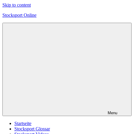
Skip to content
Stocksport Online
Informationen
und
Tipps
zum
Thema
Stocksport
Menu
Startseite
Stocksport Glossar